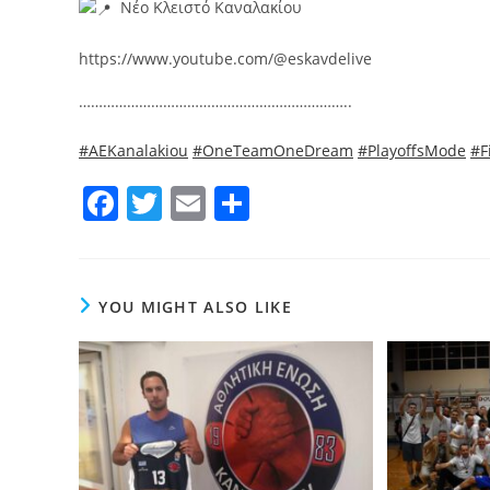
Νέο Κλειστό Καναλακίου
https://www.youtube.com/@eskavdelive
…………………………………………………………..
#AEKanalakiou
#OneTeamOneDream
#PlayoffsMode
#F
F
T
E
Μ
a
w
m
οι
c
itt
ai
ρ
e
er
l
α
YOU MIGHT ALSO LIKE
b
σ
o
τε
o
ίτ
k
ε