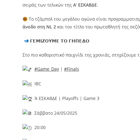
σειράς των τελικών της
Α’ ΕΣΚΑΒΔΕ
.
Το τζάμπολ του μεγάλου αγώνα είναι προγραμματισμ
άνοδο στη NL 2
και τον τίτλο του πρωταθλητή της σεζό
𝝘𝝚𝝡𝝞𝝛𝝤𝝪𝝡𝝚 𝝩𝝤 𝝘𝝜𝝥𝝚𝝙𝝤
Στο πιο καθοριστικό παιχνίδι της χρονιάς, στηρίζουμε
#Game_Day
|
#Finals
IBC
Ά ΕΣΚΑΒΔΕ | Playoffs | Game 3
Σάββατο 24/05/2025
20:00