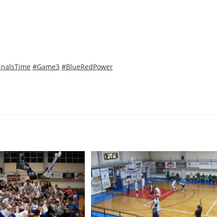
inalsTime
#Game3
#BlueRedPower