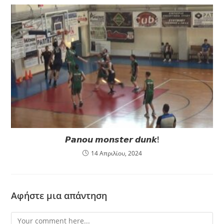
𝙋𝙖𝙣𝙤𝙪 𝙢𝙤𝙣𝙨𝙩𝙚𝙧 𝙙𝙪𝙣𝙠!
14 Απριλίου, 2024
Αφήστε μια απάντηση