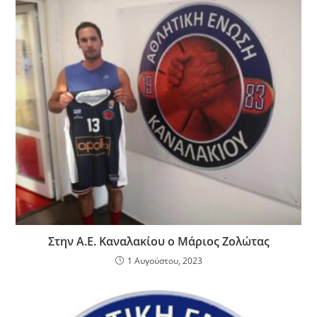
o
τε
o
ίτ
k
ε
Στην Α.Ε. Καναλακίου ο Μάριος Ζολώτας
1 Αυγούστου, 2023