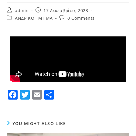
admin
17 Δεκεμβρίου, 2023
ΑΝΔΡΙΚΟ ΤΜΗΜΑ
0 Comments
F
T
E
Μ
a
w
m
οι
c
itt
ai
ρ
e
er
l
α
YOU MIGHT ALSO LIKE
b
σ