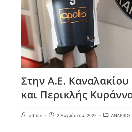
Στην Α.Ε. Καναλακίου
και Περικλής Κυράνν
Post
Post
Post
admin
2 Αυγούστου, 2023
ΑΝΔΡΙΚΟ
author:
published:
category: