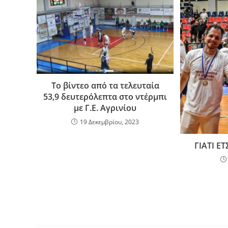
o
τε
o
ίτ
k
ε
Το βίντεο από τα τελευταία
53,9 δευτερόλεπτα στο ντέρμπι
με Γ.Ε. Αγρινίου
19 Δεκεμβρίου, 2023
ΓΙΑΤΙ ΕΤ