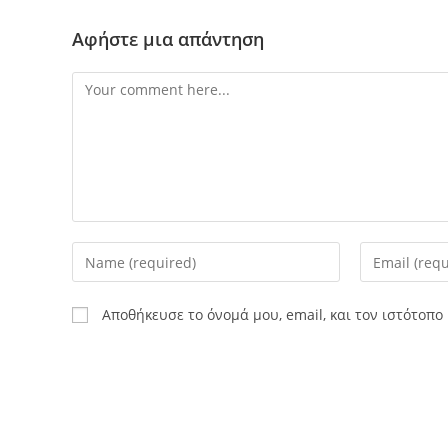
Αφήστε μια απάντηση
Comment
Enter
Enter
your
your
name
email
Αποθήκευσε το όνομά μου, email, και τον ιστότοπ
or
address
username
to
to
comment
comment