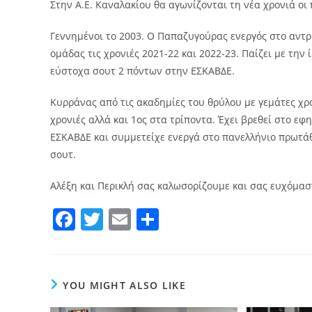
Στην Α.Ε. Καναλακίου θα αγωνίζονται τη νέα χρονιά ο
Γεννημένοι το 2003. Ο Παπαζυγούρας ενεργός στο αντρ
ομάδας τις χρονιές 2021-22 και 2022-23. Παίζει με την 
εύστοχα σουτ 2 πόντων στην ΕΣΚΑΒΔΕ.
Κυρράνας από τις ακαδημίες του θρύλου με γεμάτες χρον
χρονιές αλλά και 1ος στα τρίποντα. Έχει βρεθεί στο ε
ΕΣΚΑΒΔΕ και συμμετείχε ενεργά στο πανελλήνιο πρωτάθ
σουτ.
Αλέξη και Περικλή σας καλωσορίζουμε και σας ευχόμαστ
F
T
E
Μ
a
w
m
οι
c
itt
ai
ρ
e
er
l
α
YOU MIGHT ALSO LIKE
b
σ