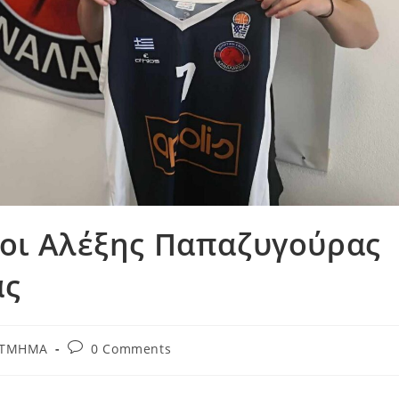
 οι Αλέξης Παπαζυγούρας
ας
Post
 ΤΜΗΜΑ
0 Comments
comments: