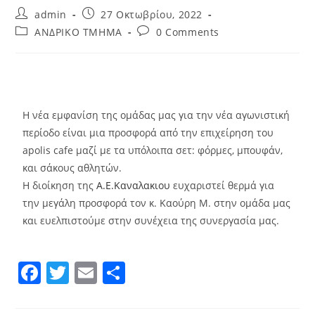
admin
27 Οκτωβρίου, 2022
ΑΝΔΡΙΚΟ ΤΜΗΜΑ
0 Comments
Η νέα εμφανίση της ομάδας μας για την νέα αγωνιστική
περίοδο είναι μια προσφορά από την επιχείρηση του
apolis cafe μαζί με τα υπόλοιπα σετ: φόρμες, μπουφάν,
και σάκους αθλητών.
Η διοίκηση της
Α.Ε.Καναλακιου
ευχαριστεί θερμά για
την μεγάλη προσφορά τον κ. Καούρη Μ. στην ομάδα μας
και ευελπιστούμε στην συνέχεια της συνεργασία μας.
F
T
E
Μ
a
w
m
οι