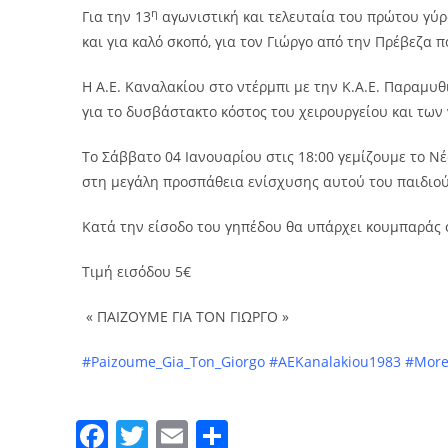
η
Για την 13
αγωνιστική και τελευταία του πρώτου γύρ
και για καλό σκοπό, για τον Γιώργο από την Πρέβεζα 
Η Α.Ε. Καναλακίου στο ντέρμπι με την Κ.Α.Ε. Παραμυθ
για το δυσβάστακτο κόστος του χειρουργείου και των
Το Σάββατο 04 Ιανουαρίου στις 18:00 γεμίζουμε το Ν
στη μεγάλη προσπάθεια ενίσχυσης αυτού του παιδιού
Κατά την είσοδο του γηπέδου θα υπάρχει κουμπαράς ό
Τιμή εισόδου 5€
« ΠΑΙΖΟΥΜΕ ΓΙΑ ΤΟΝ ΓΙΩΡΓΟ »
#
Paizoume_Gia_Ton_Giorgo #AEKanalakiou1983
#More
F
T
E
Μ