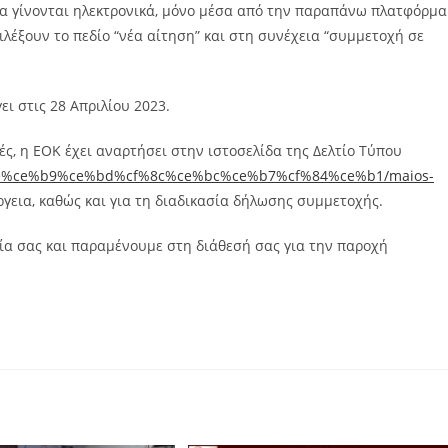
α γίνονται ηλεκτρονικά, μόνο μέσα από την παραπάνω πλατφόρμα
ιλέξουν το πεδίο “νέα αίτηση” και στη συνέχεια “συμμετοχή σε
ι στις 28 Απριλίου 2023.
ς, η ΕΟΚ έχει αναρτήσει στην ιστοσελίδα της Δελτίο Τύπου
%be%ce%b9%ce%bd%cf%8c%ce%bc%ce%b7%cf%84%ce%b1/maios-
έργεια, καθώς και για τη διαδικασία δήλωσης συμμετοχής.
ία σας και παραμένουμε στη διάθεσή σας για την παροχή