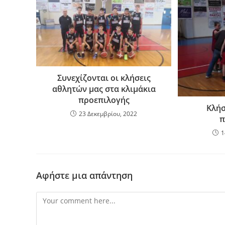
o
τε
o
ίτ
k
ε
Συνεχίζονται οι κλήσεις
αθλητών μας στα κλιμάκια
προεπιλογής
Κλήσ
23 Δεκεμβρίου, 2022
π
1
Αφήστε μια απάντηση
Comment