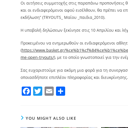
Οι αιτήσεις συμμετοχής στις παραπάνω προπονήσεις θ
και οι ενδιαφερόμενοι αφού εισέλθουν, θα πρέπει να επ
εκδήλωση” (TRYOUTS_ Μαΐου _παιδια_2010).
Η υποβολή δηλώσεων ξεκίνησε στις 10 Απριλίου και λήγε
Προκειμένου να ενημερωθούν οι ενδιαφερόμενοι αθλητέ
(
https://www.basket.gr/%ce%b1%cf%84%ce%b1%ce
me-open-tryouts/
), με το οποίο γνωστοποιεί για την εν
Σας ευχαριστούμε για ακόμη μια φορά για τη συνεργασ
οποιασδήποτε επιπλέον πληροφορίας και διευκρίνησης.
F
T
E
Μ
a
w
m
οι
c
itt
ai
ρ
e
er
l
α
YOU MIGHT ALSO LIKE
b
σ