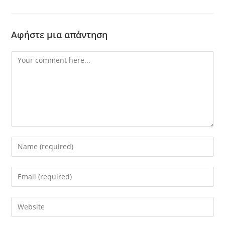
Αφήστε μια απάντηση
Comment
Enter
your
name
Enter
or
your
username
email
Enter
to
address
your
comment
to