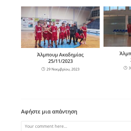
b
σ
o
τε
o
ίτ
k
ε
Άλμπ
Άλμπουμ Ακαδημίας
25/11/2023
3
29 Νοεμβρίου, 2023
Αφήστε μια απάντηση